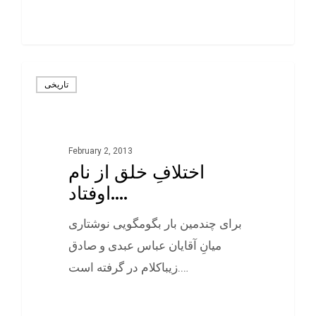
0
تاريخی
February 2, 2013
اختلافِ خلق از نام
اوفتاد….
برای چندمين بار بگومگويی نوشتاری
ميانِ آقايان عباس عبدی و صادق
زيباکلام در گرفته است.…
0