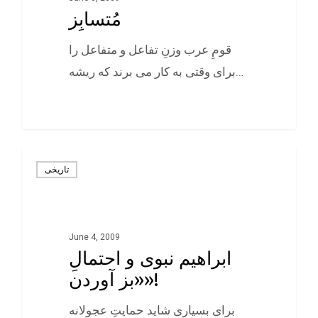
مُتسابِز
قومِ عرب وزنِ تفاعل و متفاعل را
برای وقتی به کار می برند که ريشه…
0
تاريخی
June 4, 2009
ابراهیم نبوی و احتمالِ
«بز آوردن»!
برای بسياری شايد حمايتِ عجولانه