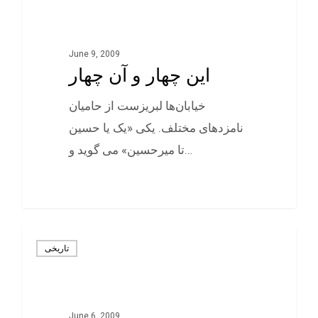
June 9, 2009
این چهار و آن چهار
خيابان‌ها لبريزست از حاميان
نامزدهای مختلف. يکی «يک يا حسين
تا ميرحسين» می گويد و…
0
تاريخی
June 6, 2009