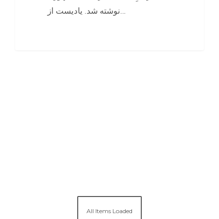
نوشته شد. یادیست از…
0
All Items Loaded