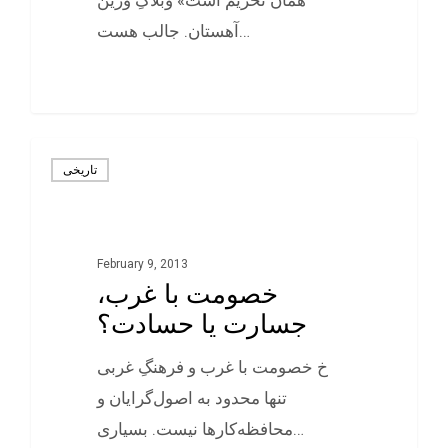
همان تحریم است» وبلاگِ وزين
آهستان. جالب هست…
0
تاريخی
February 9, 2013
خصومت با غرب،
جسارت یا حسادت؟
خ خصومت با غرب و فرهنگِ غربی
تنها محدود به اصول‌گرايان و
محافظه‌کارها نيست. بسياری…