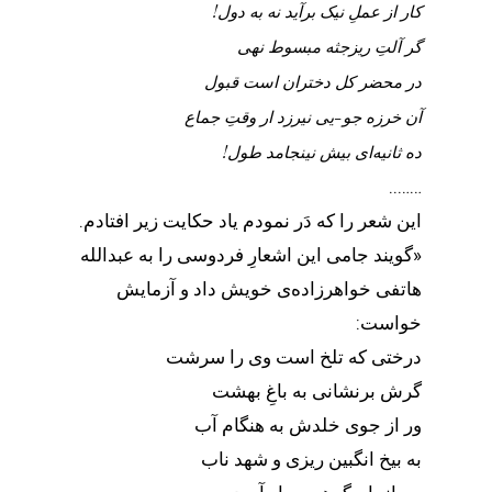
کار از عملِ نیک برآید نه به دول!
گر آلتِ ریزجثه مبسوط نهی
در محضر کل دختران است قبول
آن خرزه جو-یی نیرزد ار وقتِ جماع
ده ثانیه‌ای بیش نینجامد طول!
……..
این شعر را که دَر نمودم یاد حکایت زیر افتادم.
«گویند جامی این اشعارِ فردوسی را به عبدالله
هاتفی خواهرزاده‌ی خویش داد و آزمایش
خواست:
درختی که تلخ است وی را سرشت
گرش برنشانی به باغِ بهشت
ور از جوی خلدش به هنگام آب
به بیخ انگبین ریزی و شهد ناب