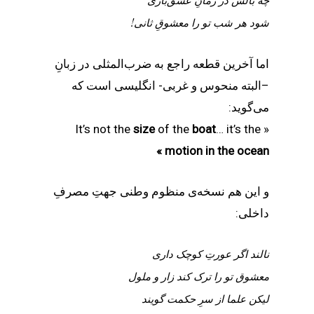
چه بالش در زمانِ‌ عشق‌بازی
شود هر شب تو را معشوقِ ثانی!
اما آخرین قطعه راجع به ضرب‌المثلی در زبانِ
–البته منحوس و غربی- انگلیسی است که
می‌گوید:
size
of the
boat
… it’s the
« It’s not the
»
motion in the ocean
و این هم نسخه‌ی منظوم وطنی جهتِ مصرفِ
داخلی:
نالند اگر عورتِ کوچک داری
معشوق تو را ترک کند زار و ملول
لیکن علما از سرِ حکمت گویند