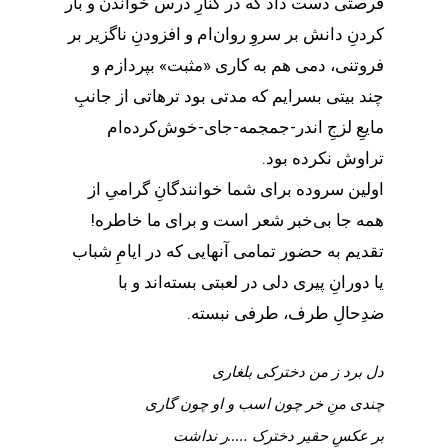
فرصتی دست داد که در کنارِ درس خواندن و بار
کردنِ دانش بر سروِ روان‌ام و افزودنِ ناگزیر بر
فروتنی، دمی هم به کاری «مثبت» بپردازم و
چند بیتی بسرایم که مدتی بود ترهاتی از جانبِ
مایعِ لزجِ اندر-جمجمه-جای‌-خوش‌کرده‌ام
تراوش نکرده بود.
اولین سروده برای شما خوانندگانِ گرامیِ از
همه جا بی‌خبر شعر است و برای ما خاطره!
تقدیم به حضور تمامی آنهایی که در ایامِ شباب
یا دورانِ پیری دلی در لعبتی بسته‌اند و با
ضدِحالِ طرف، طرفی نبسته‌.
دل برد ز من دخترکی بلغاری
چندی منِ‌ خر چون اسب و او چون گاری
بر عکسِ‌ حقیر دخترک …..ر نداشت