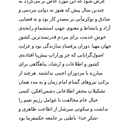
عرض شود که این مورد خاص بر می‌گردد به
چندین سال پیش که هنوز نه دولتِ مردمی و
صادق و نوکرمآبی بر مصدرِ کار بود و نه فضایی
آزاد و بانشاط و معنوی جهتِ استشمامِ رایحه‌ی
خوشِ خدمت برای مردمِ قدرتمندترین کشورِ
جهان مهیا. دوران پرفسادِ سازندگی بود و عزلتِ
اصول‌گرایانی که جز وزاراتِ پیش‌پا افتاده‌ی
کشور و اطلاعات و ارشاد، پناهگاهی برای
مبارزه با مزدورانِ اجنبی نداشتند. هرچند از
برکتِ نیروهای گمنام امام زمان و به مدد همان
تشکیلاتِ محقرِ اطلاعاتی دشمن‌افکن، کسی
خیال خام مخالفت با عوامل رژیمِ نعیم را
نداشت و سکوتی سرشار از اطاعت ظاهری و
-شکرِ خدا- باطنی بر جامعه حکمفرما بود.