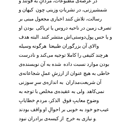
در عرصه‌ی مطبوعات، مردانِ به قوتند و
شمشیرزنی، در نشریاتِ وزینی چون کیهان و
رسالت، تلاش کنند اخباری مجعول مبنی بر
تصرف زمین در ناحیه دروس یا تریاکی بودن او
و یا حس پول‌دوستی‌اش منتشر کنند. البته هدف
والای آن بزرگوران طبیعتا هرگونه وسیله
هرچند کثیفی را کاملا توجیه می‌کند و نادرست
بودن موارد نسبت داده شده به آن نویسنده‌ی
خاطی به هیچ عنوان از ارزشِ عملِ شجاعانه‌ی
آن شریعت‌مداران به اندازه‌ی سرِ سوزنی
نمی‌کاهد. ولی به عقیده‌ی مخلص با توجه به
وضوحِ معایبِ فوق الذکر، مردمِ خطایابِ
عیب‌جو خود به خوبی بر احوالِ او واقف بودند
و نیازی به خرج از کیسه‌ی برادران نبود.