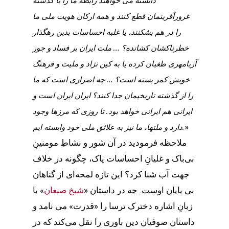
دانسته می خواهند رابطه ما را با گذشته
غرورآفرینمان قطع کنند و همه ارکان هویت ملی ما
را در هم بشکنند، یا غلبه احساسات بدین رهگذار
خطرناکشان کشانده؟ … ملت ایران بر فساد و جور
آریامهری طغیان کرده یا به کین نژاد و ملیت و فرهنگ
خویش کمر بسته است؟ … چه اصراری است که ما
را از گذشته تاریخیمان جدا کنند؟ ایران ایران است و
ایرانی هم ایرانی خواهد بود. تا روزی که مرزها وجود
»
دارد و ملتها، ما نیز به علائق ملی خود وابسته ایم.
ملاحظه فرمودید در آن شور و نشاطِ مومنینِ
بی‌باک و غلیانِ احساسات پاک، چگونه در خلاف
جهت آب شنا کرد؟ این تازه لمحه‌ای از گناهان
بی پایان اوست. چه در داستان «
شیخ صنعان
» با
زبانِ اشاره دخترک ترسا را «قدرت» می نامد و
داستان صوفیان دین باوری را نقل می‌کند که در