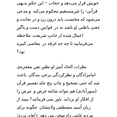
خویش قرار می‌دهد و حجاب – این حکمِ بدیهی
قرآنی- را غیرمستقیم محکوم می‌کند و مدعی
می‌شود که محتسب باید درون زن و در نجابت و
عفتِ باطنی او باشد نه در قوانینِ دست و پاگیرِ
اعمال شده از جانبِ شریعت. ملاحظه
می‌فرمایید تا چه حد غرقه در معاصی کبیره
بود؟
نظرات الحاد آمیز او نظیرِ نفیِ معجزه‌ی
امامزادگان و نظرکردگی برخی بندگان باعث
شد که حتی تصحیح و چاپ پنج جلد تفسیر قرآن
(سورآبادی) هم نتواند شائبه غرض و مرض را
از افکار او بزداید. باور نمی فرمائید؟ ببیند از
زبان آسید مصطفی ولایتشان چگونه برای
مردم عامی داد سخن می دهد: «
آهای مردم!