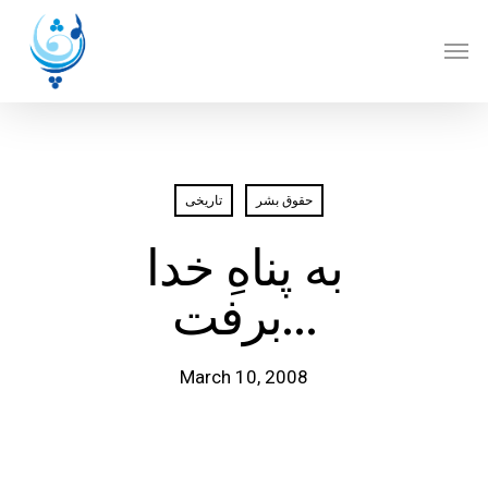
Skip
Men
to
main
content
حقوق بشر
تاريخی
به پناهِ‌ خدا
برفت…
March 10, 2008