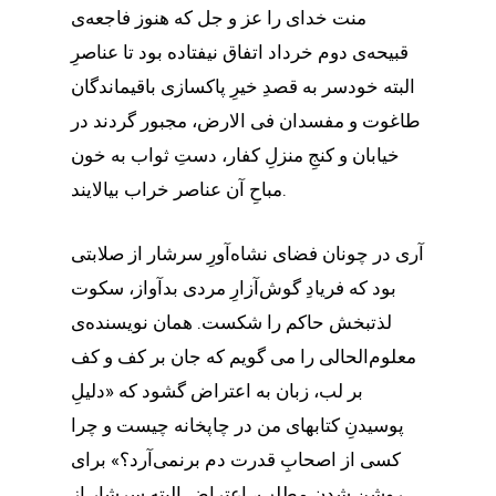
منت خدای را عز و جل که هنوز فاجعه‌ی
قبیحه‌ی دوم خرداد اتفاق نیفتاده بود تا عناصرِ
البته خودسر به قصدِ خیرِ پاکسازی باقیماندگان
طاغوت و مفسدان فی الارض، مجبور گردند در
خیابان و کنجِ منزلِ کفار، دستِ ثواب به خون
مباحِ آن عناصر خراب بیالایند.
آری در چونان فضای نشاه‌آورِ سرشار از صلابتی
بود که فریادِ گوش‌آزارِ مردی بدآواز، سکوت
لذتبخش حاکم را شکست. همان نویسنده‌ی
معلوم‌الحالی را می گویم که جان بر کف و کف
بر لب، زبان به اعتراض گشود که «دلیلِ
پوسیدنِ کتابهای من در چاپخانه چیست و چرا
کسی از اصحابِ قدرت دم برنمی‌آرد؟» برای
روشن شدن مطلب، اعتراضِ البته سرشار از