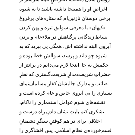
اغراضِ او را همینجا داشته باشید تا به شیوه
برخی دوستان نازنین‌ام که ستاره‌های پرفروغ
«کیهان» با معرفی سوابق تیره و پهن کردن
بساط زندگانی پرگناهش در ملاءِعام و بردن
آبروی البته نداشته اش، همگی پی ببرید که به
شیوه چو داند و پرسد، سوالش خطا بوده و
حکمش به جا. اینجا لازم می‌دانم در پرانتز از
حضراتِ شریعت‌مدارِ شریعت‌گستری که نظرِ
صائب و مدارکِ جالبشان کفار مسلمان‌نمای
بسیاری را بی آبروی خاص و عام کرده است و
نقشه‌های شوم عوامل استعماری را ناکام،
تشکری کنم بابتِ نشان دادنِ راهِ درست و
اخلاقی برای در هم کوفتنِ سنگرِ دشمنانِ
قسم‌خورده‌ی نظامِ اسلامی. پس افشاگری را