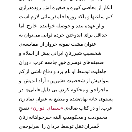
انکار از معاصی کبیره و صغیره اش روده‌درازی
کنم ساعتها و بلکه روزها قلمفرسائی لازم است
و از عهده بنده و حوصله خواننده خارج. اما
حداقل برای اندوختن خرده ثوابی می‌توان به
عنوان مشت نمونه خروار از مقایسه‌ی
شخصیتِ شیرزنانِ ایرانی پیش از اسلام و
ضعیفه‌های توسری‌خورِ جامعه عرب دوران
جاهلیت توسط او نام برد و دفاعِ ناشی از کم
سوادیش از شخصیتِ «شیرینِ» آزاد اندیش و
ماجراجو و محکوم کردنِ بی دلیلِ «لیلی»ِ در
پستوی خانه نهان‌شده و مطیع به عنوانِ نماد زنِ
عرب. او در کتابِ ضاله‌ی
«سیمای دو زن»
تقبیحِ
محدودیت و محکومیتِ البته خیرخواهانه زنان
خُسران‌عقل توسط مردان را سرلوحه‌ی