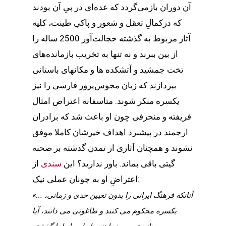
آن دوران بازمی‌گردد که عده‌ای در پیِ آن بودند
که درکمالِ تعقل و شعور و پاکیِ طینت، کلیه
آثار مربوط به گذشته خجالت‌آور 2500 ساله را
از بین ببرند و نه تنها به تخریب بازمانده‌های
تخت جمشید و آتشکده ها و مکانهای باستانی
بپردازند که زبان مجوس‌پرور فارسی را نیز
یکسره منکر شوند. متاسفانه اعتراض امثال
فریفته و منحرفی چون او باعث شد که برادران
ارجمند در پیشبرد اهداف خیرشان کاملا موفق
نشوند و همچنان آثاری از تمدن گذشته بر صحنه
گیتی باقی بماند. باور ندارید؟ این
سندی
از
اعتراضِ او به چونان عملی نیک:
… آنانکه فرهنگ ایرانی را بدون تعیین حدی و زمانی،
«
یکسره محکوم می کنند و طاغوتی می دانند، آیا