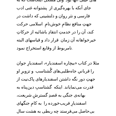
جای آنکه با بهره‌گیری از پشتوانه غنی ادب
فارسی و نثر روان و دلنشینی که داشت در
جهتِ منافع نظامِ خوش‌نامِ اسلامی حرکت
کند، آن را در خدمتِ انتقادِ باشائبه از حرکاتِ
خیرخواهانه آن زمان قرار داد و قیاسهای البته
نامربوط از وقایع استخراج نمود.
مثلا در کتاب «بیچاره اسفندیار»، اسفندیارِ جوان
را قربانیِ جاه‌طلبی‌های گُشتاسب و تزویرِ او
جهتِ دور نگه داشتن اسفندیارها‌ی پاک‌نیت از
قدرت می‌نمایاند. اینکه گشتاسبِ دین‌پناه به
بهانه‌ی جنگی به قصدِ گسترشِ شریعت،
اسفندیارِ فریب‌خورده را به کامِ جنگهای
بی‌حاصل می‌فرستد چه ربطی به هشت سال